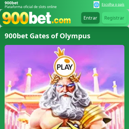
900bet
🌐
Escolha o país
Plataforma oficial de slots online
Entrar
Registrar
900bet Gates of Olympus