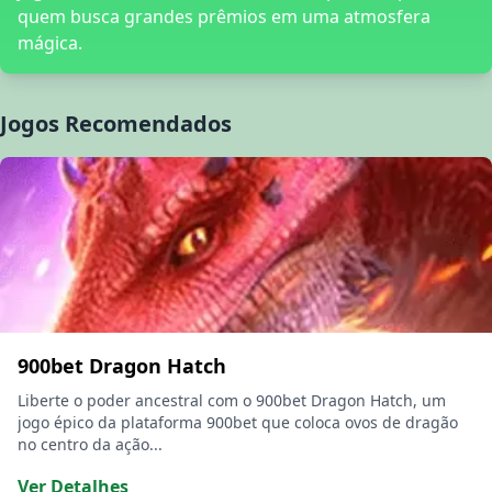
quem busca grandes prêmios em uma atmosfera
mágica.
Jogos Recomendados
900bet Dragon Hatch
Liberte o poder ancestral com o 900bet Dragon Hatch, um
jogo épico da plataforma 900bet que coloca ovos de dragão
no centro da ação...
Ver Detalhes