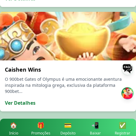
Caishen Wins
O 900bet Gates of Olympus é uma emocionante aventura
inspirada na mitologia grega, exclusiva da plataforma
900bet...
Ver Detalhes
🏠
🎁
💳
📲
✅
Início
Promoções
Depósito
Baixar
Registrar