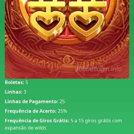
Roletas:
5
Linhas:
3
Linhas de Pagamento:
25
Frequência de Acerto:
25%
Frequência de Giros Grátis:
5 a 15 giros grátis com
expansão de wilds