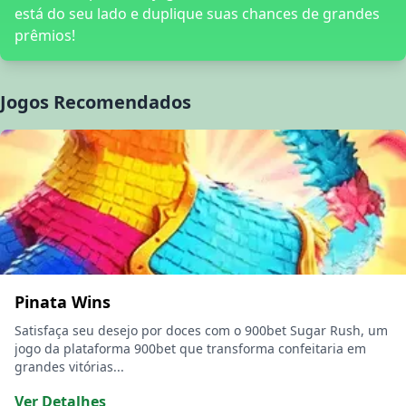
está do seu lado e duplique suas chances de grandes
prêmios!
Jogos Recomendados
Pinata Wins
Satisfaça seu desejo por doces com o 900bet Sugar Rush, um
jogo da plataforma 900bet que transforma confeitaria em
grandes vitórias...
Ver Detalhes