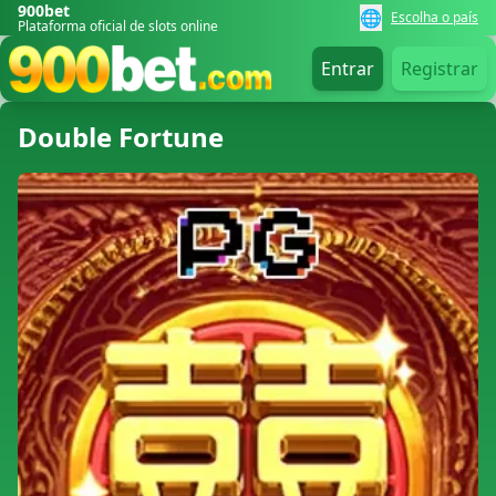
900bet
🌐
Escolha o país
Plataforma oficial de slots online
Entrar
Registrar
Double Fortune